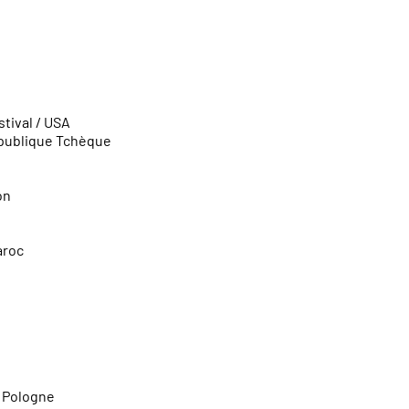
Olivyé sans Lindigo :
tival / USA
épublique Tchèque
Olivier travaille réguli
réunionnais issus des m
Réunion comme en Fra
on
Hélico a produit les en
suivants ;
aroc
Single Dan la vi,
avec Si
Album Lo Swar, avec le
/ Pologne