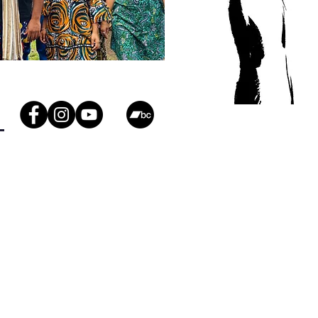
Réunion
 lead, kabosy, accordéon
/
chant, kayamb