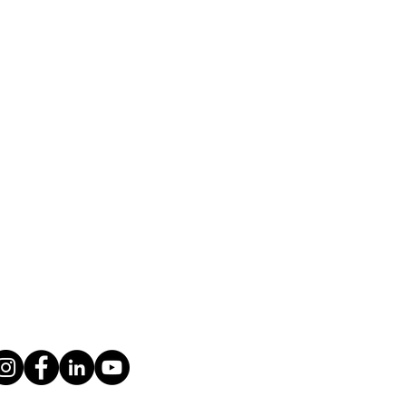
 Olivyé : LOSWAR
 Galvachers accompagnée
t l’effet d’une réminiscence
ectif ancestral. Ils nous
t."