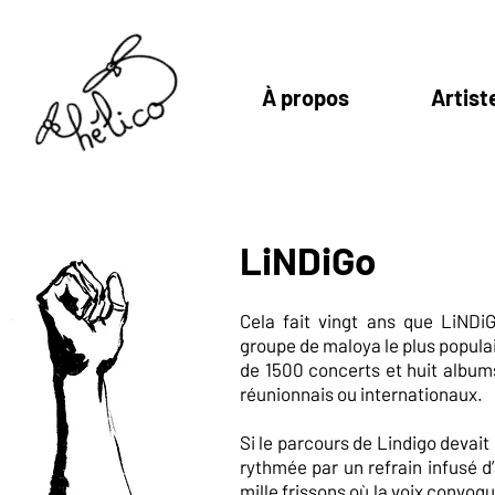
À propos
Artist
LiNDiGo
Cela fait vingt ans que LiNDiG
groupe de maloya le plus popula
de 1500 concerts et huit album
réunionnais ou internationaux.
Si le parcours de Lindigo devait
rythmée par un refrain infusé d
mille frissons où la voix convoq