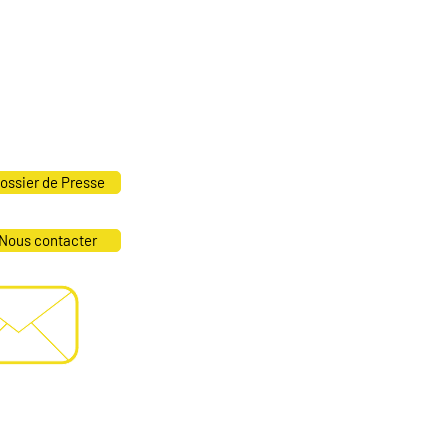
sions, choeurs, danse
nse, chœurs
 clavier, chœurs
aste /
roulèr, claviers, balafon,
in /
batterie, charley, sati,
ste /
djembé, conga, claviers
ossier de Presse
Nous contacter