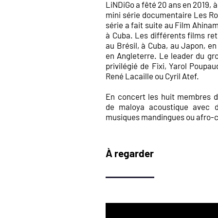
LiNDiGo a
fêté
20 ans en 2019, à
mini série documentaire Les Ro
série a fait suite au Film Ahina
à Cuba. Les différents films re
au Brésil, à Cuba, au Japon, e
en Angleterre. Le leader du gro
privilégié de Fixi, Yarol Poupa
René Lacaille ou Cyril Atef.
En concert les huit membres 
de
maloya acoustique avec de
musiques mandingues ou afro-
À regarder