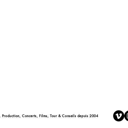
/ Japon : INSULAE
Space Galvachers &
"SUKIYAKI MEETS THE WORLD"
« La musique de Space
par Olivyé (Lindigo) fai
na Sato créent une rencontre
d’un inconscient coll
aloya de La Réunion et les
deux îles et deux héritages se
captivent de bout en bou
r une énergie contemporaine
transmission et du voyage.
n, Production, Concerts, Films, Tour & Conseils depuis 2004