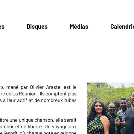
es
Disques
Médias
Calendri
o, mené par Olivier Araste, est le
ire de La Réunion. Ils comptent plus
s à leur actif et de nombreux tubes
 être une unique chanson, elle serait
’amour et de liberté. Un voyage aux
ue l’esprit, où chaque note enveloppe