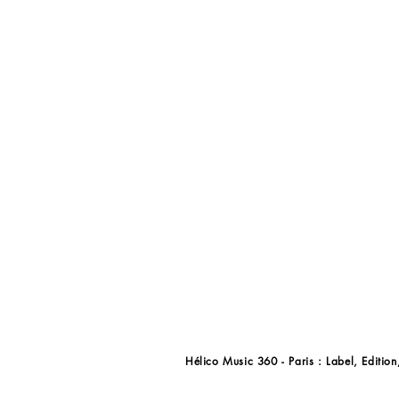
Création Réunion 
En co-production avec 
Lindigo Family et An
musicale entre le M
traditions d’Amami, où 
rejoignent pour crée
née du partage, de la 
Hélico Music 360 - Paris : Label, Editio