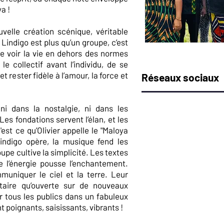
ya !
uvelle création scénique, véritable
r Lindigo est plus qu’un groupe, c’est
de voir la vie en dehors des normes
 le collectif avant l’individu, de se
t rester fidèle à l’amour, la force et
Réseaux sociaux
i dans la nostalgie, ni dans les
es fondations servent l’élan, et les
'est ce qu’Olivier appelle le "Maloya
indigo opère, la musique fend les
oupe cultive la simplicité. Les textes
Booking
e l’énergie pousse l’enchantement.
mmuniquer le ciel et la terre. Leur
Artistes basés à la 
titaire qu’ouverte sur de nouveaux
 tous les publics dans un fabuleux
Line-up
 poignants, saisissants, vibrants !
Olivier Araste /
chant
Lauriane Marceline 