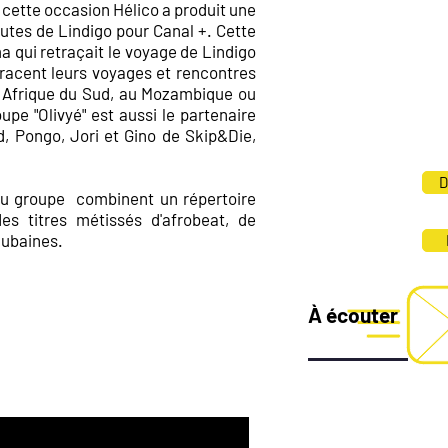
 cette occasion Hélico a produit une
Zaira Araste /
percus
utes de Lindigo pour Canal +. Cette
Noémie Victoire /
da
ma qui retraçait le voyage de Lindigo
Jimmy Itema /
danse,
tracent leurs voyages et rencontres
Joanes Marceline-Ar
n Afrique du Sud, au Mozambique ou
choeurs
upe "Olivyé" est aussi le partenaire
Pascal Mariama Mout
ud, Pongo, Jori et Gino de Skip&Die,
Xavier Marceline-Ara
D
du groupe combinent un répertoire
s titres métissés d'afrobeat, de
cubaines.
À écouter