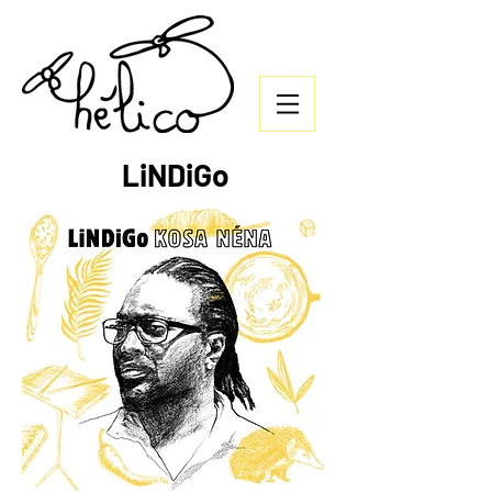
LiNDiGo