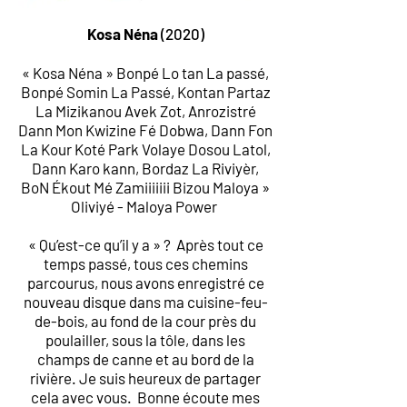
Kosa Néna
(2020)
« Kosa Néna » Bonpé Lo tan La passé,
Bonpé Somin La Passé, Kontan Partaz
La Mizikanou Avek Zot, Anrozistré
Dann Mon Kwizine Fé Dobwa, Dann Fon
La Kour Koté Park Volaye Dosou Latol,
Dann Karo kann, Bordaz La Riviyèr,
BoN Ékout Mé Zamiiiiiii Bizou Maloya »
Oliviyé - Maloya Power
« Qu’est-ce qu’il y a » ? Après tout ce
temps passé, tous ces chemins
parcourus, nous avons enregistré ce
nouveau disque dans ma cuisine-feu-
de-bois, au fond de la cour près du
poulailler, sous la tôle, dans les
champs de canne et au bord de la
rivière. Je suis heureux de partager
cela avec vous. Bonne écoute mes