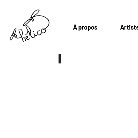
À propos
Artist
LiNDiGo