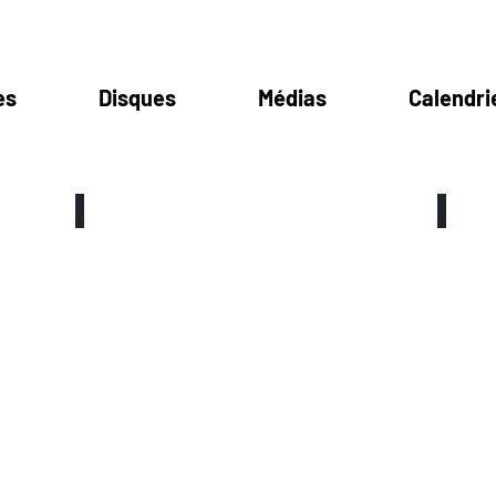
es
Disques
Médias
Calendri
Kin'Gongolo Kiniata
Tiganá