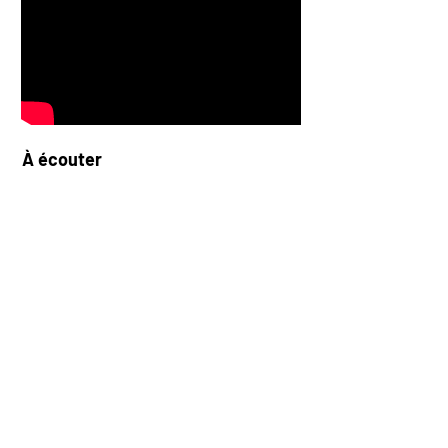
À écouter
Festival Les Inédits de l'Eté /
Cenon,
France,
Festival Les Guitares de Villeurbanne /
Villeurbanne, France,