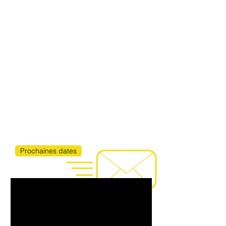
Artiste basé en France.
Line up
Fernando delPapa
/
voix, cavaquinho,
guitare ténor
Rafael Paseiro
/
basse
et contrebasse
Matthieu Guillemant
/
guitare 7 cordes
Inor Sotolongo
/
percussions
Adriano DD ou Zé Luis Nascimento
/
percussions
Prochaines dates