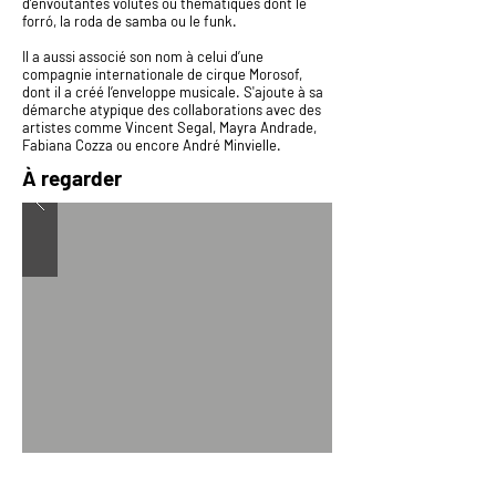
d’envoûtantes volutes ou thématiques dont le
forró, la roda de samba ou le funk.
Il a aussi associé son nom à celui d’une
compagnie internationale de cirque Morosof,
dont il a créé l’enveloppe musicale. S'ajoute à sa
démarche atypique des collaborations avec des
artistes comme Vincent Segal, Mayra Andrade,
Fabiana Cozza ou encore André Minvielle.
À regarder
Booking