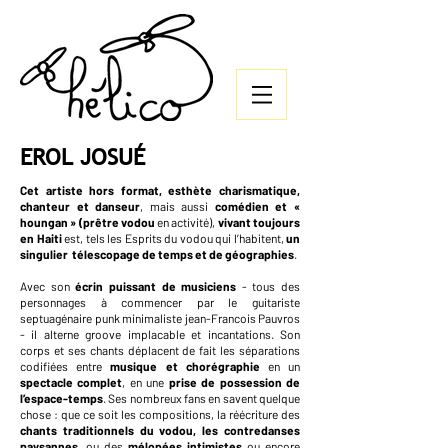
EROL JOSUÉ
Cet artiste hors format, esthète charismatique,
chanteur et danseur
, mais aussi
comédien et «
houngan » (prêtre vodou
en activité),
vivant toujours
en Haiti
est, tels les Esprits du vodou qui l’habitent,
un
singulier télescopage de temps et de géographies
.
Avec son
écrin puissant de musiciens
- tous des
personnages à commencer par le guitariste
septuagénaire punk minimaliste jean-Francois Pauvros
- il alterne groove implacable et incantations. Son
corps et ses chants déplacent de fait les séparations
codifiées entre
musique et chorégraphie
en un
spectacle complet
, en une
prise de possession de
l’espace-temps
. Ses nombreux fans en savent quelque
chose : que ce soit les compositions, la réécriture des
chants traditionnels du vodou,
les
contredanses
paysannes,
ou des
mélopées intimistes
ou encore