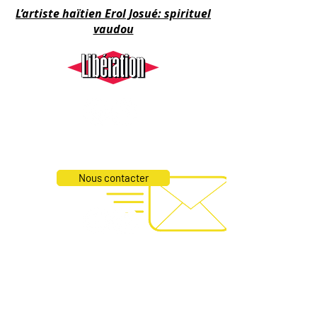
L’artiste haïtien Erol Josué: spirituel
vaudou
Nous contacter
Booking​
Line up - Quartet