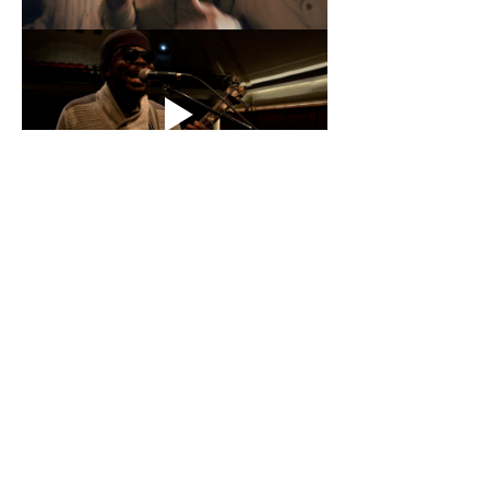
Partager cet événement
Hélico Music 360 - Paris : Label, Edition,
Production, Concerts, Films, Tour & Conseils
depuis 2004