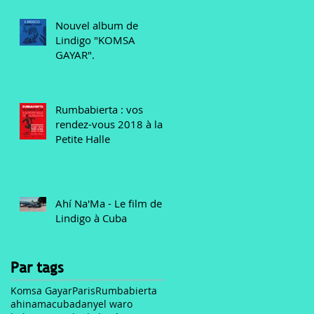
Nouvel album de
Lindigo "KOMSA
GAYAR".
Rumbabierta : vos
rendez-vous 2018 à la
Petite Halle
Ahí Na'Ma - Le film de
Lindigo à Cuba
Par tags
Komsa Gayar
Paris
Rumbabierta
ahinama
cuba
danyel waro